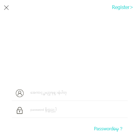
Register>
Passwordေမ့？